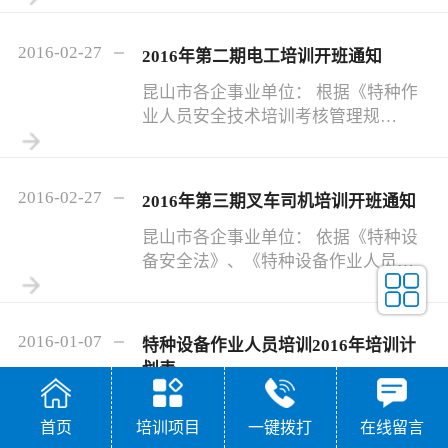
等有关要求，结合市场需求。现将 电
焊工（初级技能等级证和上岗证）培
2016-02-27
2016年第二期电工培训开班通知
训班 有关事项通知如下： 一、 培训对
象及条件 1. 待业、再就业、在职从事
昆山市各企事业单位： 根据《特种作
电焊工工作有一定实习经历或无基础
业人员安全技术培训考核管理规
人员。 2. 18 -60 周岁，初中以上学
定》、《劳动法》、《职业教育法》
历，身份证、学历证复印件，二寸彩
等有关要求，结合市场需求。现将维
照 5 张，符合体检要求， 到本校或网
修电工（初级技能等级证和上岗证）
2016-02-27
2016年第三期叉车司机培训开班通知
上下载申请表格填写申请表。 二、 培
培训班有关事项通知如下： 一、 培训
训课程、课时 依据江苏省特种作业培
对象及条件 1. 待业、再就业、在职从
昆山市各企事业单位： 依据《特种设
训大纲和国家技能培训
事电工工作有一定实习经历或无基础
备安全法》、《特种设备作业人员考
人员。 2. 18 -60 周岁，初中以上学
核规则》、《职业教育 法》等规定，
历，身份证、学历证复印件，二寸彩
接昆山市市场监督管理局（原质监
照 5 张，符合体检要求， 到本校或网
局）、昆山市人社局有关培训工作的
2016-01-07
特种设备作业人员培训2016年培训计
上下载申请表格填写申请表。 二、 培
要求， 2016 年 叉车司机作业人员证第
划表
训课程、课时 依据江苏省特种作业培
三期 定于 03 月 05 日开班，具体事宜
训大纲和国家技能培训大纲
如下： 一、 理论培训 16 学时（ 03 月
特种设备作业人员培训2016年培训计
首页
培训项目
一键拨打
在线留言
05 日 -6 日） 09:00 到校参加培训。
划表