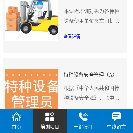
本课程培训对象为各特种
设备使用单位叉车司机。
本培训为适应现代特种设
查看详情
→
备作业人员安全技术培训
要求，执行持证上岗，遵
守操作规程，加强特种设
备作业人员监督管理工
特种设备安全管理（A）
作，保障特种设备安全运
根据《中华人民共和国特
行，保护驾驶员自己和他
种设备安全法》、《中华
人的人身安全与健康，保
人民共和国安全生产
障国家财产免遭损失，防
查看详情
→
法》、《特种设备安全监
止和减少伤亡事故。理论
首页
培训项目
一键拨打
在线留言
察条例》、《特种设备作
课程让学员了法律法规知