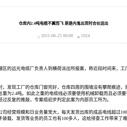
仓库内2.4吨电缆不翼而飞 原是内鬼出货时合伙运出
2011-06-25 00:00
1924
荷辖区的远光电缆厂负责人到横荷派出所报案，称近段时间来，工
，发现工厂的仓库门窗完好，仓库四周的围墙没有攀爬痕迹，
2捆总重为2.4吨。如此之重的电缆线必须要使用机械卸载而且必须
经过反复的推敲，专案组初步判定此案为内部员工所为。
经营规模和日业务量宠大，每天发货出库的成品电线超过100
手装载、发货等业务的员工也有100多人，这给排查工作带来了